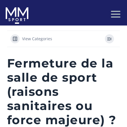
Aller
au
contenu
View Categories
Fermeture de la
salle de sport
(raisons
sanitaires ou
force majeure) ?