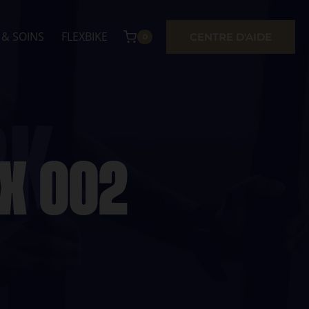
 & SOINS
FLEXBIKE
CENTRE D'AIDE
0
X 002