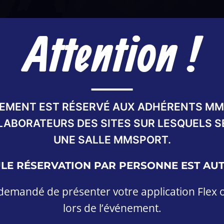
Attention !
EMENT EST RÉSERVÉ AUX ADHÉRENTS M
LABORATEURS DES SITES SUR LESQUELS S
UNE SALLE MMSPORT.
Date :
19 février 202
LE RÉSERVATION PAR PERSONNE EST AUT
a demandé de présenter votre application Flex
Lieu :
Biltoki, 1 Rue 
lors de l’événement.
18h-19h :
Première s