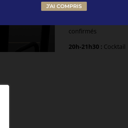
confirmés
J’AI COMPRIS
19h-20h :
Seconde se
confirmés
20h-21h30 :
Cocktail