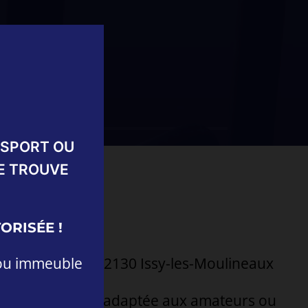
MSPORT OU
E TROUVE
6 à 18h00
ORISÉE !
 ou immeuble
Rouget de Lisle, 92130 Issy-les-Moulineaux
ession Hyrox – adaptée aux amateurs ou