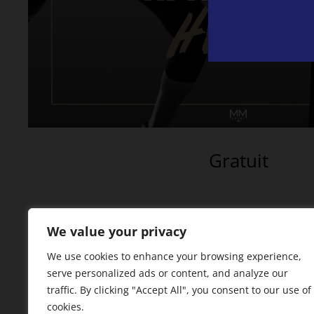
Gratuit
18 en stock
We value your privacy
quantité
JE PARTICIPE !
We use cookies to enhance your browsing experience,
de
serve personalized ads or content, and analyze our
traffic. By clicking "Accept All", you consent to our use of
Afterwork
cookies.